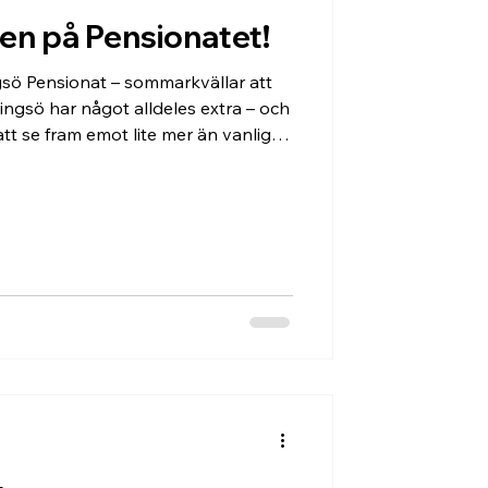
n på Pensionatet!
ö Pensionat – sommarkvällar att
ingsö har något alldeles extra – och
t se fram emot lite mer än vanligt.
bben på Visingsö Pensionat , en
fylld av god mat, skön stämning
 måndag i juli (start redan måndagen
njuta av en generös sommarbuffé