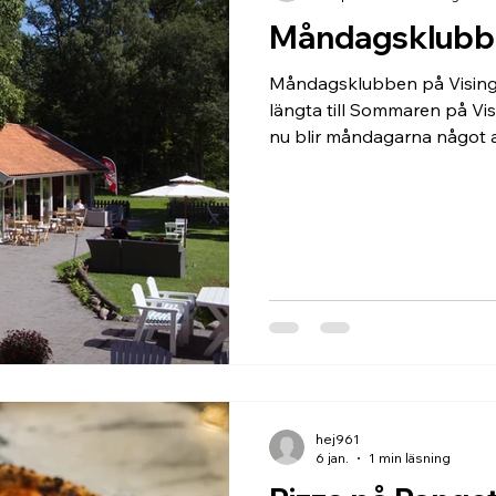
Måndagsklubbe
Måndagsklubben på Visings
längta till Sommaren på Vis
nu blir måndagarna något at
Välkommen till Måndagsklu
återkommande sommarkväll 
och härligt umgänge. Varje
29 juni) mellan 18:00 och 22:00 öppnar vi upp vår
Sommarklubb , där du kan 
med säson
hej961
6 jan.
1 min läsning