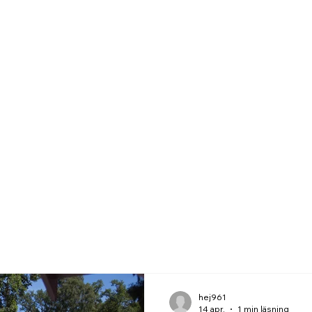
nat
Restaurang & Café
Våra Rum
FAQ
Galleri
hej961
14 apr.
1 min läsning