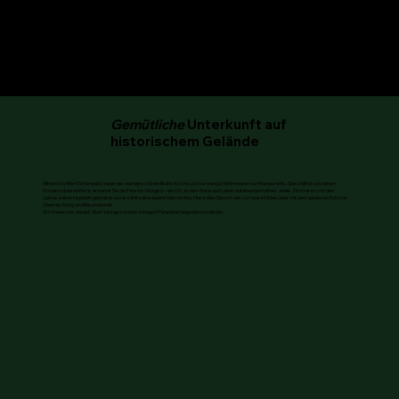
Gemütliche
Unterkunft auf
historischem Gelände
Mitten im stillen Eichenwald, neben der wunderschönen Brahe-Kirche und nur wenige Gehminuten von Restaurants, Geschäften und einem
Schwimmbad entfernt, erwartet Sie die Pension Visingsö – ein Ort, an dem Ruhe und Leben aufeinandertreffen. Jedes Zimmer ist von den
Jahreszeiten inspiriert gestaltet und erzählt seine eigene Geschichte. Hier sollen Sie sich wie zu Hause fühlen, aber mit dem gewissen Extra an
Überraschung und Besonderheit.
Wir freuen uns darauf, Sie in Visingsö und im
Visingsö Pensionat begrüßen zu dürfen.